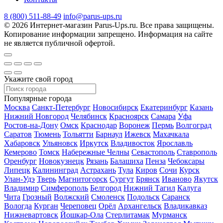
8 (800) 511-88-49
info@parus-ups.ru
© 2026 Интернет-магазин Parus-Ups.ru. Все права защищены.
Копирование информации запрещено. Информация на сайте
не является публичной офертой.
Укажите свой город
Популярные города
Москва
Санкт-Петербург
Новосибирск
Екатеринбург
Казань
Нижний Новгород
Челябинск
Красноярск
Самара
Уфа
Ростов-на-Дону
Омск
Краснодар
Воронеж
Пермь
Волгоград
Саратов
Тюмень
Тольятти
Барнаул
Ижевск
Махачкала
Хабаровск
Ульяновск
Иркутск
Владивосток
Ярославль
Кемерово
Томск
Набережные Челны
Севастополь
Ставрополь
Оренбург
Новокузнецк
Рязань
Балашиха
Пенза
Чебоксары
Липецк
Калининград
Астрахань
Тула
Киров
Сочи
Курск
Улан-Удэ
Тверь
Магнитогорск
Сургут
Брянск
Иваново
Якутск
Владимир
Симферополь
Белгород
Нижний Тагил
Калуга
Чита
Грозный
Волжский
Смоленск
Подольск
Саранск
Вологда
Курган
Череповец
Орёл
Архангельск
Владикавказ
Нижневартовск
Йошкар-Ола
Стерлитамак
Мурманск