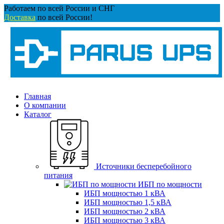
Перейти
Работаем по всей России и СНГ
к
Доставка
по всей России!
содержанию
Главная
О компании
Каталог
Источники бесперебойного
питания
ИБП по мощности
ИБП мощностью 1 кВА
ИБП мощностью 1,5 кВА
ИБП мощностью 2 кВА
ИБП мощностью 3 кВА