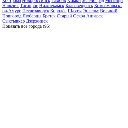
Кострома
Новороссийск
Тамбов
Химки
Зеленоград
Мытищи
Нальчик
Таганрог
Нижнекамск
Благовещенск
Комсомольск-
на-Амуре
Петрозаводск
Королёв
Шахты
Энгельс
Великий
Новгород
Люберцы
Братск
Старый Оскол
Ангарск
Сыктывкар
Дзержинск
Показать все
города (95)