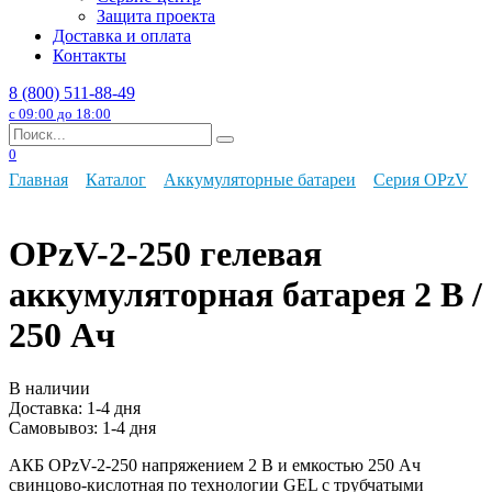
Защита проекта
Доставка и оплата
Контакты
8 (800) 511-88-49
с 09:00 до 18:00
Search
for:
0
Главная
Каталог
Аккумуляторные батареи
Серия OPzV
OPzV-2-250 гелевая
аккумуляторная батарея 2 В /
250 Ач
В наличии
Доставка:
1-4 дня
Самовывоз:
1-4 дня
АКБ OPzV-2-250 напряжением 2 В и емкостью 250 Ач
свинцово-кислотная по технологии GEL с трубчатыми