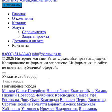
политику конфиденциальности
.
Главная
О компании
Каталог
Услуги
Сервис-центр
Защита проекта
Доставка и оплата
Контакты
8 (800) 511-88-49
info@parus-ups.ru
© 2026 Интернет-магазин Parus-Ups.ru. Все права защищены.
Копирование информации запрещено. Информация на сайте
не является публичной офертой.
Укажите свой город
Популярные города
Москва
Санкт-Петербург
Новосибирск
Екатеринбург
Казань
Нижний Новгород
Челябинск
Красноярск
Самара
Уфа
Ростов-на-Дону
Омск
Краснодар
Воронеж
Пермь
Волгоград
Саратов
Тюмень
Тольятти
Барнаул
Ижевск
Махачкала
Хабаровск
Ульяновск
Иркутск
Владивосток
Ярославль