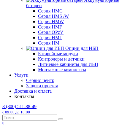
Аккумуляторные
батареи
Серия HMG
Серия HMS /W
Серия HMW
Серия HMF
Серия OPzV
Серия HML
Серия HM
Опции для ИБП
Батарейные модули
Контролеры и датчики
Литиевые кабинеты для ИБП
Монтажные комплекты
Услуги
Сервис-центр
Защита проекта
Доставка и оплата
Контакты
8 (800) 511-88-49
с 09:00 до 18:00
Search
for:
0