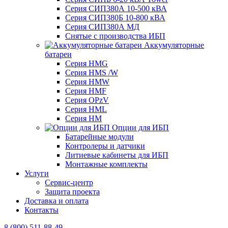
Серия СИП380А 10-500 кВА
Серия СИП380Б 10-800 кВА
Серия СИП380А МД
Снятые с производства ИБП
Аккумуляторные
батареи
Серия HMG
Серия HMS /W
Серия HMW
Серия HMF
Серия OPzV
Серия HML
Серия HM
Опции для ИБП
Батарейные модули
Контролеры и датчики
Литиевые кабинеты для ИБП
Монтажные комплекты
Услуги
Сервис-центр
Защита проекта
Доставка и оплата
Контакты
8 (800) 511-88-49