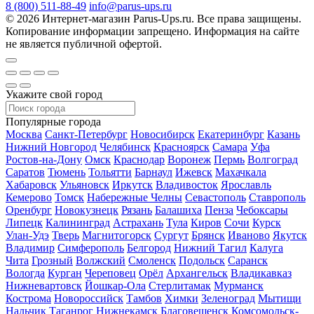
8 (800) 511-88-49
info@parus-ups.ru
© 2026 Интернет-магазин Parus-Ups.ru. Все права защищены.
Копирование информации запрещено. Информация на сайте
не является публичной офертой.
Укажите свой город
Популярные города
Москва
Санкт-Петербург
Новосибирск
Екатеринбург
Казань
Нижний Новгород
Челябинск
Красноярск
Самара
Уфа
Ростов-на-Дону
Омск
Краснодар
Воронеж
Пермь
Волгоград
Саратов
Тюмень
Тольятти
Барнаул
Ижевск
Махачкала
Хабаровск
Ульяновск
Иркутск
Владивосток
Ярославль
Кемерово
Томск
Набережные Челны
Севастополь
Ставрополь
Оренбург
Новокузнецк
Рязань
Балашиха
Пенза
Чебоксары
Липецк
Калининград
Астрахань
Тула
Киров
Сочи
Курск
Улан-Удэ
Тверь
Магнитогорск
Сургут
Брянск
Иваново
Якутск
Владимир
Симферополь
Белгород
Нижний Тагил
Калуга
Чита
Грозный
Волжский
Смоленск
Подольск
Саранск
Вологда
Курган
Череповец
Орёл
Архангельск
Владикавказ
Нижневартовск
Йошкар-Ола
Стерлитамак
Мурманск
Кострома
Новороссийск
Тамбов
Химки
Зеленоград
Мытищи
Нальчик
Таганрог
Нижнекамск
Благовещенск
Комсомольск-