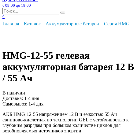
с 09:00 до 18:00
Search
for:
0
Главная
Каталог
Аккумуляторные батареи
Серия HMG
HMG-12-55 гелевая
аккумуляторная батарея 12 В
/ 55 Ач
В наличии
Доставка:
1-4 дня
Самовывоз:
1-4 дня
АКБ HMG-12-55 напряжением 12 В и емкостью 55 Ач
свинцово-кислотная по технологии GEL с устойчивостью к
глубоким разрядам при большом количестве циклов для
возобновляемых источников энергии