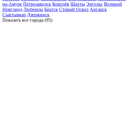
на-Амуре
Петрозаводск
Королёв
Шахты
Энгельс
Великий
Новгород
Люберцы
Братск
Старый Оскол
Ангарск
Сыктывкар
Дзержинск
Показать все
города (95)