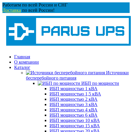
Перейти
Работаем по всей России и СНГ
к
Доставка
по всей России!
содержанию
Главная
О компании
Каталог
Источники
бесперебойного питания
ИБП по мощности
ИБП мощностью 1 кВА
ИБП мощностью 1,5 кВА
ИБП мощностью 2 кВА
ИБП мощностью 3 кВА
ИБП мощностью 4 кВА
ИБП мощностью 6 кВА
ИБП мощностью 10 кВА
ИБП мощностью 15 кВА
ИБП мощностью 20 кВА