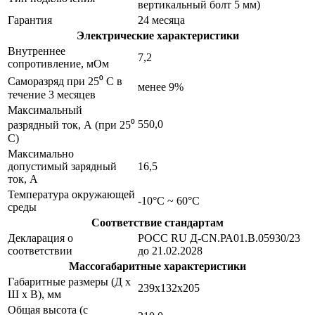
вертикальный болт 5 мм)
Гарантия
24 месяца
Электрические характеристики
Внутреннее
7,2
сопротивление, мОм
Саморазряд при 25⁰ С в
менее 9%
течение 3 месяцев
Максимальный
550,0
разрядный ток, А (при 25⁰
С)
Максимально
допустимый зарядный
16,5
ток, А
Температура окружающей
-10°C ~ 60°C
среды
Соответствие стандартам
Декларация о
РОСС RU Д-CN.РА01.В.05930/23
соответствии
до 21.02.2028
Массогабаритные характеристики
Габаритные размеры (Д х
239x132x205
Ш х В), мм
Общая высота (с