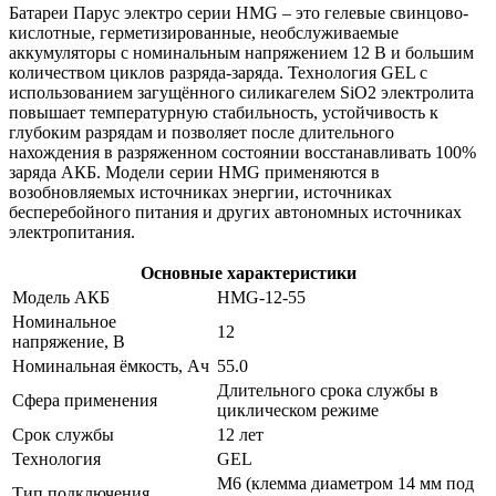
Батареи Парус электро серии HMG – это гелевые свинцово-
кислотные, герметизированные, необслуживаемые
аккумуляторы с номинальным напряжением 12 В и большим
количеством циклов разряда-заряда. Технология GEL с
использованием загущённого силикагелем SiO2 электролита
повышает температурную стабильность, устойчивость к
глубоким разрядам и позволяет после длительного
нахождения в разряженном состоянии восстанавливать 100%
заряда АКБ. Модели серии HMG применяются в
возобновляемых источниках энергии, источниках
бесперебойного питания и других автономных источниках
электропитания.
Основные характеристики
Модель АКБ
HMG-12-55
Номинальное
12
напряжение, В
Номинальная ёмкость, Ач
55.0
Длительного срока службы в
Сфера применения
циклическом режиме
Срок службы
12 лет
Технология
GEL
M6 (клемма диаметром 14 мм под
Тип подключения